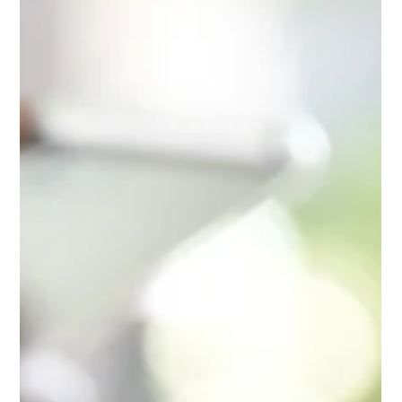
Daruca Online
1 de fev.
3 min de leitura
Contrato de Seguro
Apólice não é o único documento do
seguro — e nem o mais importante
O seu seguro não é definido apenas pela apólice. É um
conjunto de documentos — e a versão correta do contrato
pode mudar completamente o resultado de um sinistro.