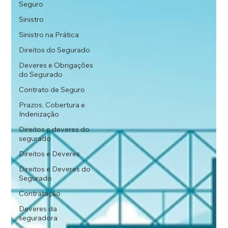
Seguro
Sinistro
Sinistro na Prática
Direitos do Segurado
Deveres e Obrigações
do Segurado
Contrato de Seguro
Prazos, Cobertura e
Indenização
Direitos e deveres do
segurado
Direitos e Deveres
Direitos e Deveres do
Segurado
Contratação
Deveres da
seguradora