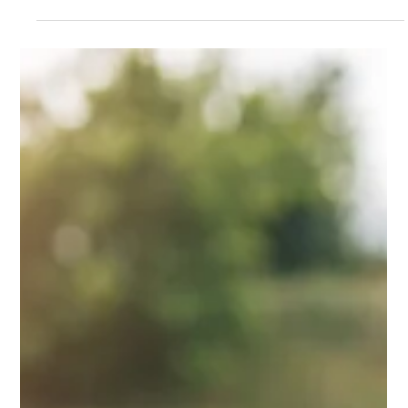
Daruca Online
1 de fev.
4 min de leitura
Sempre Corretor
Corretor de seguros não é tudo igual.
Você sabe diferenciar um do outro?
À primeira vista, todos os corretores parecem iguais. Mas
essa semelhança é superficial — e pode fazer toda a
diferença quando o seguro precisa funcionar.