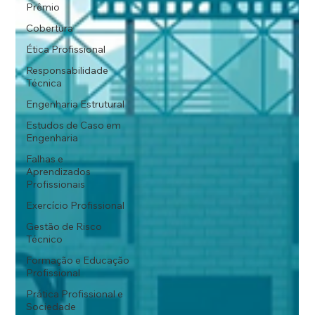
Prêmio
Cobertura
Ética Profissional
Responsabilidade
Técnica
Engenharia Estrutural
Estudos de Caso em
Engenharia
Falhas e
Aprendizados
Profissionais
Exercício Profissional
Gestão de Risco
Técnico
Formação e Educação
Profissional
Prática Profissional e
Sociedade