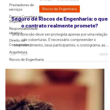
Prestadores de
serviços
Daruca Corretora de
Seguros
Responsabilidade
Daruca Online
objetiva
21 de jul.
8 min de leitura
Direito do
Riscos de Engenharia
Consumidor
Arquitetura
Seguro de Riscos de Engenharia: o que
o contrato realmente promete?
Riscos de Engenharia
Uma obra não deve ser protegida apenas por uma relação
de coberturas. É necessário compreender o
empreendimento, seus participantes, o cronograma, as
etapas de entrega, os testes, os bens expostos e as
consequências financeiras de um possível acidente.