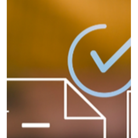
Daruca Online
1 de fev.
7 min de leitura
Automóvel
Responsabilidade Civil Veicular: você
sabe até onde vai a sua proteção?
Não basta ter seguro. É o limite contratado que define se o
risco será absorvido ou devolvido ao segurado.