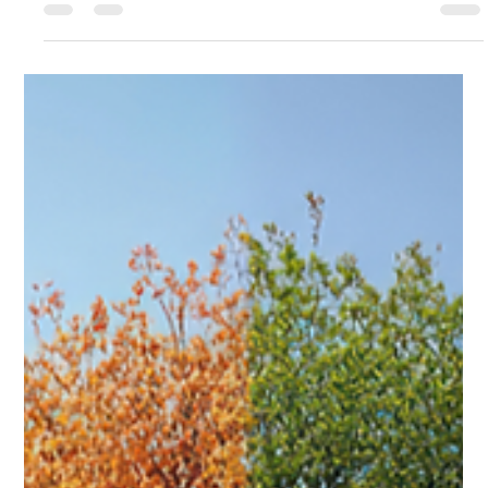
Daruca Online
9 de fev.
3 min de leitura
Sinistro na Prática
A seguradora ofereceu a FIPE. O
terceiro quer mais. E agora?
A oferta chegou. O problema continuou. Se o valor
proposto pela seguradora não permite repor o patrimônio
do terceiro, a obrigação foi cumprida ou o segurado ainda
pode ser cobrado? É na distância entre a referência de
mercado e o dano real que surgem ações judiciais, conflitos
e frustrações.