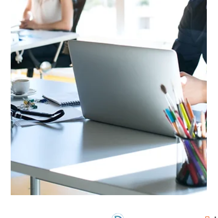
Daruca Online
20 de jan.
4 min de leitura
Prêmio
Pagamento do prêmio de seguro após o
Marco Legal
O pagamento do prêmio deixou de ser apenas uma
obrigação financeira. Após o Marco Legal do Seguro, ele
passou a definir quando a cobertura existe — e quando
deixa de existir.