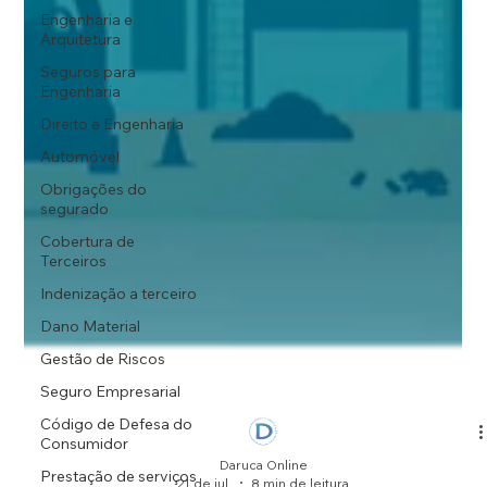
Engenharia e
Arquitetura
Seguros para
Engenharia
Direito e Engenharia
Automóvel
Obrigações do
segurado
Cobertura de
Terceiros
Indenização a terceiro
Dano Material
Gestão de Riscos
Seguro Empresarial
Código de Defesa do
Consumidor
Prestação de serviços