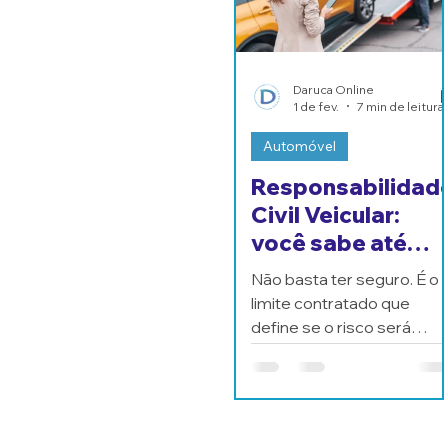
referência de mercado e o
dano real que surgem
ações judiciais, conflitos e
frustrações.
Daruca Online
1 de fev.
7 min de leitura
Automóvel
Responsabilidad
Civil Veicular:
você sabe até
onde vai a sua
Não basta ter seguro. É o
proteção?
limite contratado que
define se o risco será
absorvido ou devolvido a
segurado.