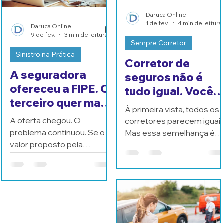
Daruca Online
1 de fev.
4 min de leitura
Daruca Online
9 de fev.
3 min de leitura
Sempre Corretor
Sinistro na Prática
Corretor de
A seguradora
seguros não é
ofereceu a FIPE. O
tudo igual. Você
terceiro quer mais.
sabe diferenciar
À primeira vista, todos os
E agora?
um do outro?
A oferta chegou. O
corretores parecem iguais
problema continuou. Se o
Mas essa semelhança é
valor proposto pela
superficial — e pode fazer
seguradora não permite
toda a diferença quando o
repor o patrimônio do
seguro precisa funcionar.
terceiro, a obrigação foi
cumprida ou o segurado
ainda pode ser cobrado? É
na distância entre a