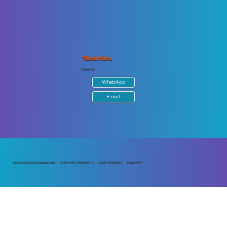
Tânia Mara
Comercial
WhatsApp
E-mail
Daruca Corretora de Seguros Ltda CNPJ 74.394.255/0001-12 SUSEP 202050317 Desde 1994