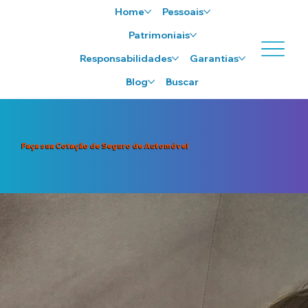
Home
Pessoais
Patrimoniais
Responsabilidades
Garantias
Blog
Buscar
Faça sua Cotação de Seguro de Automóvel